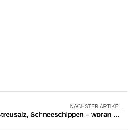
NÄCHSTER ARTIKEL
Streusalz, Schneeschippen – woran Hausbesitzer im Winter denken sollten