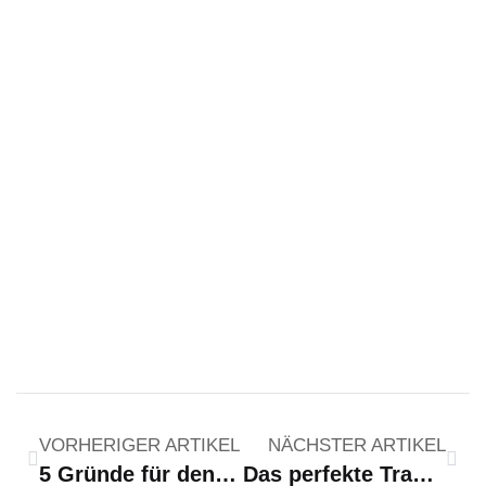
VORHERIGER ARTIKEL
NÄCHSTER ARTIKEL
5 Gründe für den Doppelstabmattenzaun für Ihren privaten Garten
Das perfekte Traumhaus aus Kinderaugen